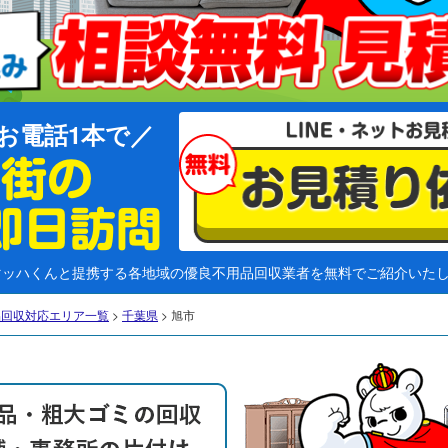
お電話1本で
マッハくんと提携する各地域の優良不用品回収業者を無料でご紹介いた
品回収対応エリア一覧
>
千葉県
>
旭市