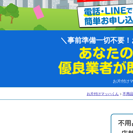
事前準備一切不要！
お片付け
お片付けマッハくん
>
不用