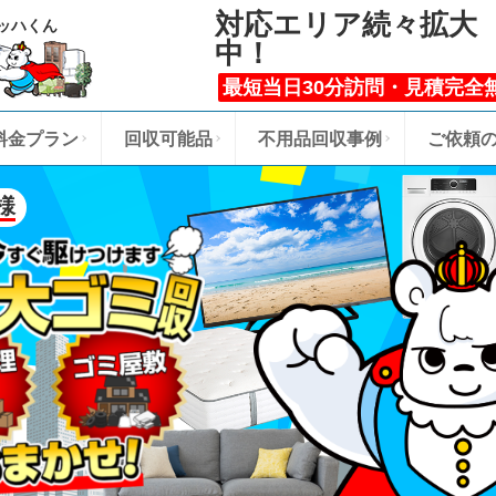
対応エリア続々拡大
ッハくん
中！
最短当日30分訪問・見積完全
料金プラン
回収可能品
不用品回収事例
ご依頼
様