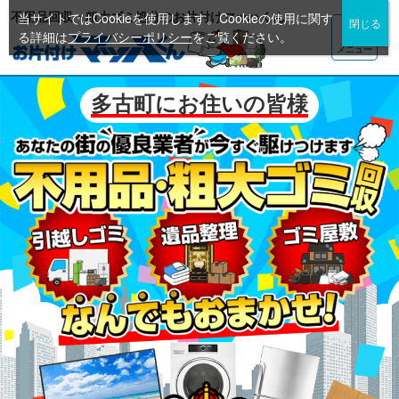
不用品回収・粗大ゴミ処分のお片付けマッハくん
当サイトではCookieを使用します。Cookieの使用に関す
る詳細は
プライバシーポリシー
をご覧ください。
メニュー
多古町にお住いの皆様