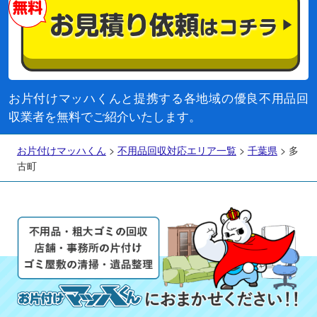
お片付けマッハくんと提携する各地域の優良不用品回
収業者を無料でご紹介いたします。
お片付けマッハくん
>
不用品回収対応エリア一覧
>
千葉県
>
多
古町