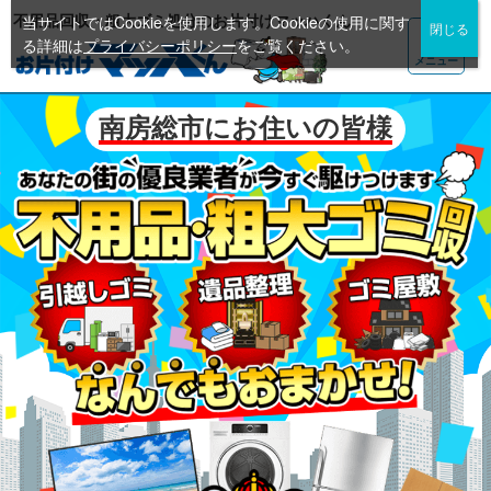
不用品回収・粗大ゴミ処分のお片付けマッハくん
当サイトではCookieを使用します。Cookieの使用に関す
る詳細は
プライバシーポリシー
をご覧ください。
メニュー
南房総市にお住いの皆様