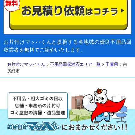
お片付けマッハくんと提携する各地域の優良不用品回
収業者を無料でご紹介いたします。
お片付けマッハくん
>
不用品回収対応エリア一覧
>
千葉県
>
南
房総市