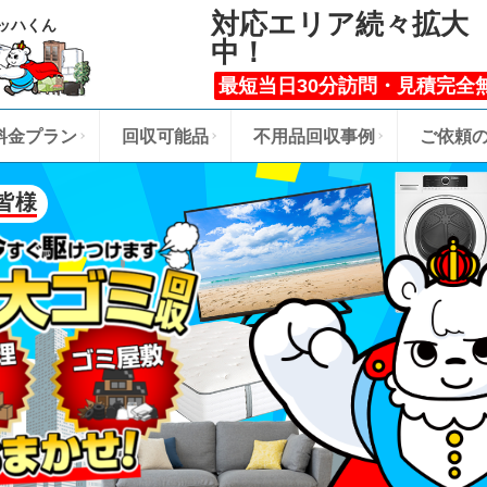
対応エリア続々拡大
ッハくん
中！
最短当日30分訪問・見積完全
料金プラン
回収可能品
不用品回収事例
ご依頼
皆様