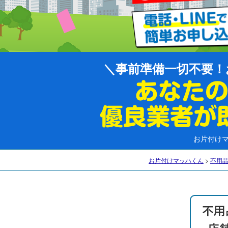
事前準備一切不要！
お片付け
お片付けマッハくん
>
不用