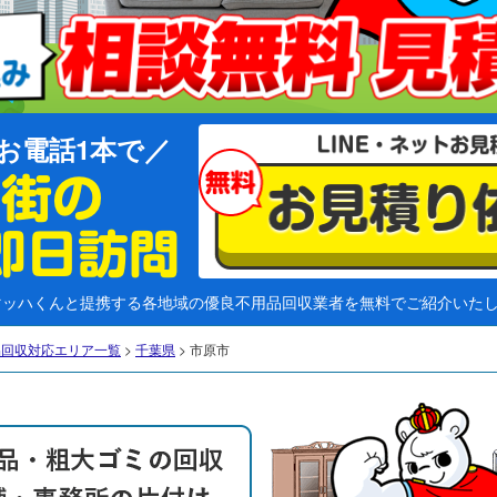
お電話1本で
マッハくんと提携する各地域の優良不用品回収業者を無料でご紹介いた
品回収対応エリア一覧
>
千葉県
>
市原市