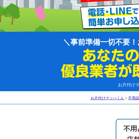
事前準備一切不要！
お片付け
お片付けマッハくん
>
不用