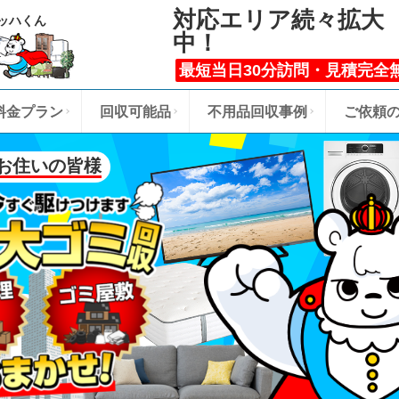
対応エリア続々拡大
ッハくん
中！
最短当日30分訪問・見積完全
料金プラン
回収可能品
不用品回収事例
ご依頼
お住いの皆様