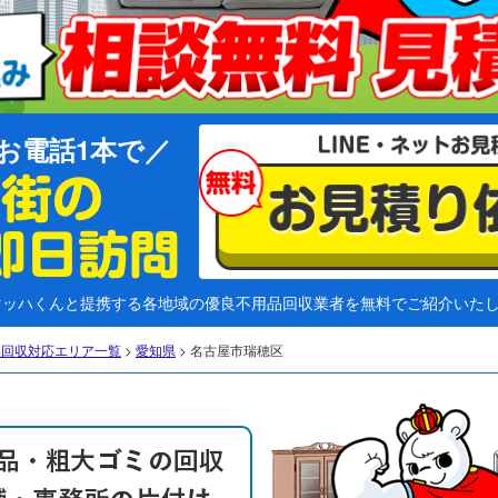
お電話1本で
マッハくんと提携する各地域の優良不用品回収業者を無料でご紹介いた
品回収対応エリア一覧
>
愛知県
>
名古屋市瑞穂区