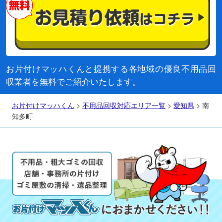
お片付けマッハくんと提携する各地域の優良不用品回
収業者を無料でご紹介いたします。
お片付けマッハくん
>
不用品回収対応エリア一覧
>
愛知県
>
南
知多町