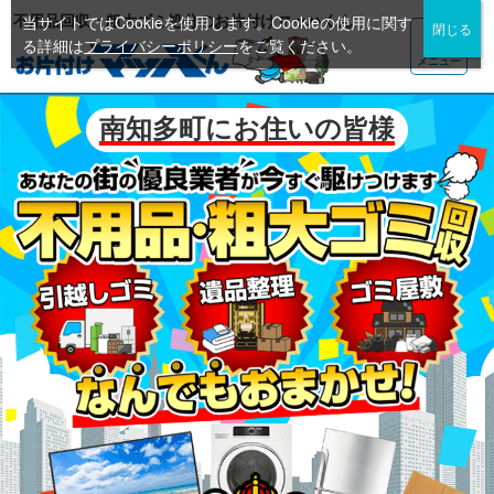
不用品回収・粗大ゴミ処分のお片付けマッハくん
当サイトではCookieを使用します。Cookieの使用に関す
る詳細は
プライバシーポリシー
をご覧ください。
メニュー
南知多町にお住いの皆様