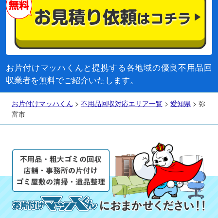
お片付けマッハくんと提携する各地域の優良不用品回
収業者を無料でご紹介いたします。
お片付けマッハくん
>
不用品回収対応エリア一覧
>
愛知県
>
弥
富市