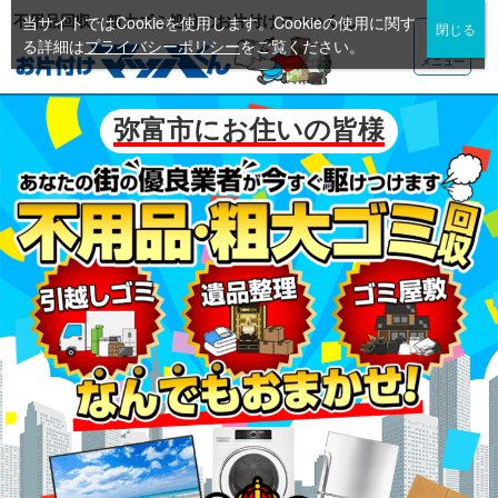
不用品回収・粗大ゴミ処分のお片付けマッハくん
当サイトではCookieを使用します。Cookieの使用に関す
る詳細は
プライバシーポリシー
をご覧ください。
メニュー
弥富市にお住いの皆様