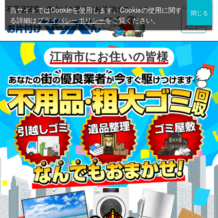
不用品回収・粗大ゴミ処分のお片付けマッハくん
当サイトではCookieを使用します。Cookieの使用に関す
る詳細は
プライバシーポリシー
をご覧ください。
メニュー
江南市にお住いの皆様