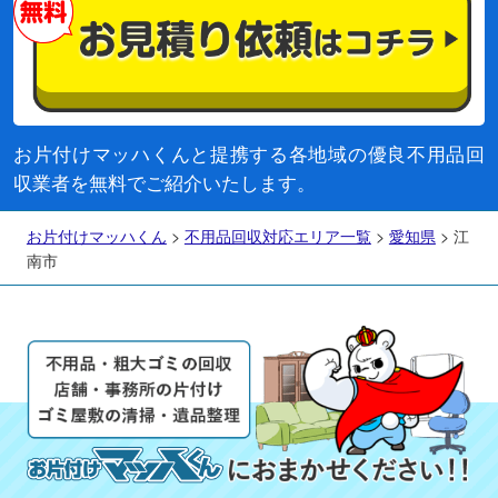
お片付けマッハくんと提携する各地域の優良不用品回
収業者を無料でご紹介いたします。
お片付けマッハくん
>
不用品回収対応エリア一覧
>
愛知県
>
江
南市