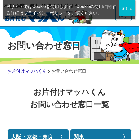
不用品回収・粗大ゴミ処分のお片付けマッハくん
当サイトではCookieを使用します。Cookieの使用に関す
る詳細は
プライバシーポリシー
をご覧ください。
メニュー
お問い合わせ窓口
お片付けマッハくん
>
お問い合わせ窓口
お片付けマッハくん
お問い合わせ窓口一覧
大阪・京都・奈良
関東