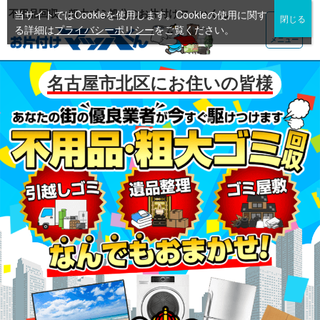
不用品回収・粗大ゴミ処分のお片付けマッハくん
当サイトではCookieを使用します。Cookieの使用に関す
る詳細は
プライバシーポリシー
をご覧ください。
メニュー
名古屋市北区にお住いの皆様