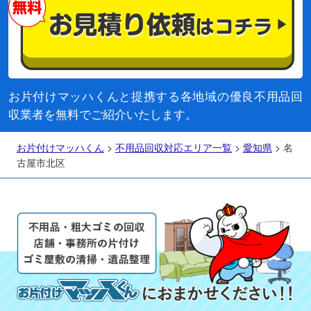
お片付けマッハくんと提携する各地域の優良不用品回
収業者を無料でご紹介いたします。
お片付けマッハくん
>
不用品回収対応エリア一覧
>
愛知県
>
名
古屋市北区