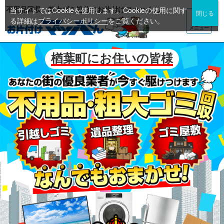
不用品回収・粗大ゴミ処分のお片付けマッハくん
当サイトではCookieを使用します。Cookieの使用に関す
る詳細は
プライバシーポリシー
をご覧ください。
メニュー
楢葉町にお住いの皆様